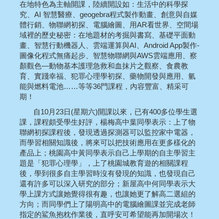
在地特色為主軸開課，陸續開設如：生活中的科學探
究、AI 智慧醫療、geogebra程式製作動畫、創意與自媒
體行銷、物聯網初探、電腦繪圖、用AR看世界、空間場
域裡的歷史秘密：在地題材的考掘與書寫、基礎平面動
畫、智慧行動機器人、雲端運算與AI、Android App製作-
圖像化程式無痛起步、智慧物聯網與AWS雲端應用、察
顏觀色—動物基本護理急救和血抹片之觀察、食農教
育、實踐幸福、犯罪心理學初探、藥物開發與應用、氫
能與燃料電池……等等36門課程，內容豐富、精采可
期！
自10月23日(星期六)開課以來，已有400多位學生選
課，課程頗受學生好評，楊梅高中葉同學表示：上了物
聯網初探課程後，發現透過探測器可以監控家中電器，
而學習相關知識後，將來可以把技術應用在更多樣化的
產品上；桃園高中黃同學表示自己上學期的自主學習主
題是「犯罪心理學」，上了桃園城教育遊的相關課程
後，學到很多自主學習時沒有發現的知識，也發現自己
還有許多可以深入研究的部分；新屋高中何同學表示大
學上課方式讓她覺得很有趣，也讓她更了解高二選組的
方向；而同學們上了陽明高中的電腦繪圖課並完成老師
指定的鯊魚抱枕作業後，直呼安可希望能再加開場次！