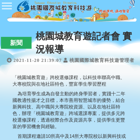
首頁
公佈欄
開課公告
桃園城教育遊記者會 實
新聞
學校登入
況報導
學生登入
2021-11-20 21:39:07
桃園國際城教育科技遊管理者
管理者登入
「桃園城教育遊」跨校選修課程，以科技串聯高中職、
大專校院與在
地社區特色，豐富學生學習歷程
Q&A
為培育學生成為自發主動的終身學習者，實踐十二年
國教適性揚才之目標，本市善用智慧城市的優勢，結合
新興科技、高中職與大專院校資源、以及在地社區特
色，辦理「桃園城教育遊」跨域選課專案，提供多元跨
校選修課程，透過校際合作及資源共享，提供學生更豐
富的學習機會與經驗。
首期課程邀請10所高中及14所大專院校以新興科技或