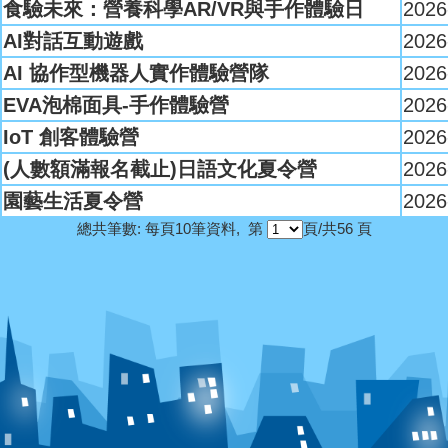
食驗未來：營養科學AR/VR與手作體驗日
2026
AI對話互動遊戲
2026
AI 協作型機器人實作體驗營隊
2026
EVA泡棉面具-手作體驗營
2026
IoT 創客體驗營
2026
(人數額滿報名截止)日語文化夏令營
2026
園藝生活夏令營
2026
總共筆數: 每頁10筆資料, 第
頁/共56 頁