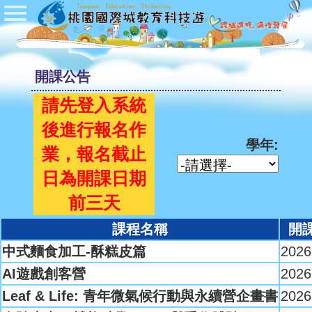
首頁
公佈欄
開課公告
開課公告
請先登入系統
學校登入
後進行報名作
學生登入
學年:
業，報名截止
管理者登入
日為開課日期
Q&A
前三天
課程名稱
開
中式麵食加工-酥糕皮篇
2026
AI遊戲創客營
2026
Leaf & Life: 青年微氣候行動與永續營企畫書
2026