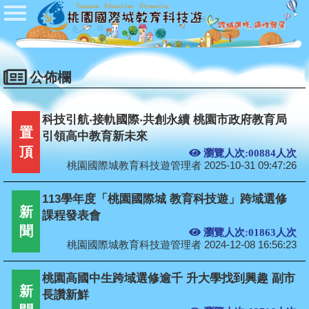
首頁
公佈欄
開課公告
公佈欄
學校登入
科技引航‧接軌國際‧共創永續 桃園市政府教育局
學生登入
置
引領高中教育新未來
頂
瀏覽人次:00884人次
管理者登入
桃園國際城教育科技遊管理者 2025-10-31 09:47:26
Q&A
113學年度「桃園國際城 教育科技遊」跨域選修
新
課程發表會
聞
瀏覽人次:01863人次
桃園國際城教育科技遊管理者 2024-12-08 16:56:23
桃園高國中生跨域選修逾千 升大學找到興趣 副市
新
長讚新鮮