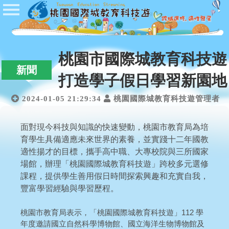
首頁
公佈欄
開課公告
桃園市國際城教育科技遊
新聞
學校登入
打造學子假日學習新園地
學生登入
2024-01-05 21:29:34
桃園國際城教育科技遊管理者
管理者登入
面對現今科技與知識的快速變動，桃園市教育局為培
Q&A
育學生具備適應未來世界的素養，並實踐十二年國教
適性揚才的目標，攜手高中職、大專校院與三所國家
場館，辦理「桃園國際城教育科技遊」跨校多元選修
課程，提供學生善用假日時間探索興趣和充實自我，
豐富學習經驗與學習歷程。
桃園市教育局表示，「桃園國際城教育科技遊」112 學
年度邀請國立自然科學博物館、國立海洋生物博物館及