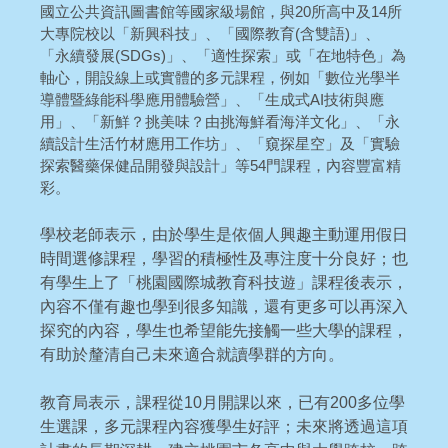
國立公共資訊圖書館等國家級場館，與20所高中及14所
大專院校以「新興科技」、「國際教育(含雙語)」、
「永續發展(SDGs)」、「適性探索」或「在地特色」為
軸心，開設線上或實體的多元課程，例如「數位光學半
導體暨綠能科學應用體驗營」、「生成式AI技術與應
用」、「新鮮？挑美味？由挑海鮮看海洋文化」、「永
續設計生活竹材應用工作坊」、「窺探星空」及「實驗
探索醫藥保健品開發與設計」等54門課程，內容豐富精
彩。
學校老師表示，由於學生是依個人興趣主動運用假日
時間選修課程，學習的積極性及專注度十分良好；也
有學生上了「桃園國際城教育科技遊」課程後表示，
內容不僅有趣也學到很多知識，還有更多可以再深入
探究的內容，學生也希望能先接觸一些大學的課程，
有助於釐清自己未來適合就讀學群的方向。
教育局表示，課程從10月開課以來，已有200多位學
生選課，多元課程內容獲學生好評；未來將透過這項