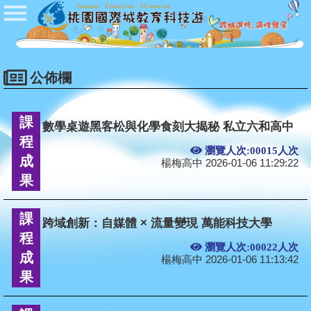
首頁
公佈欄
開課公告
公佈欄
學校登入
課
數學桌遊黑客松與化學食刻大揭秘 私立六和高中
學生登入
程
瀏覽人次:00015人次
成
管理者登入
楊梅高中 2026-01-06 11:29:22
果
Q&A
課
跨域創新：自媒體 × 流量變現 萬能科技大學
程
瀏覽人次:00022人次
成
楊梅高中 2026-01-06 11:13:42
果