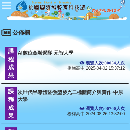
首頁
公佈欄
開課公告
公佈欄
學校登入
課
AI數位金融營隊 元智大學
學生登入
程
瀏覽人次:00054人次
成
管理者登入
楊梅高中 2025-04-02 15:37:12
果
Q&A
課
次世代半導體暨微型發光二極體簡介與實作-中原
程
大學
成
瀏覽人次:00700人次
楊梅高中 2024-08-26 13:32:00
果